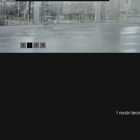
SCOPRI
1
2
3
4
I nostri tec