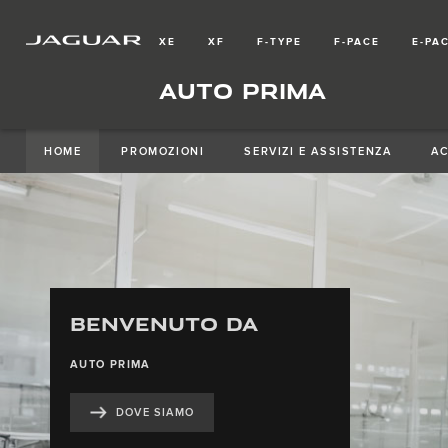
XE
XF
F-TYPE
F-PACE
E-PA
AUTO PRIMA
HOME
PROMOZIONI
SERVIZI E ASSISTENZA
A
PRENOTA UNA
MANUTENZIONE
PROFESSIONALITÀ ED ESPERIENZA
PER LA TUA JAGUAR